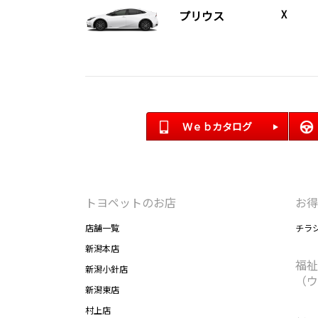
プリウス
X
Ｗｅｂカタログ
トヨペットのお店
お得
店舗一覧
チラ
新潟本店
福祉
新潟小針店
（ウ
新潟東店
村上店