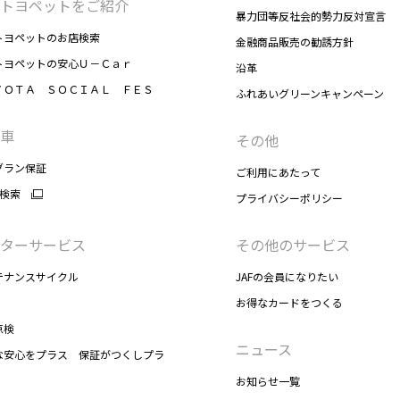
トヨペットをご紹介
暴力団等反社会的勢力反対宣言
トヨペットのお店検索
金融商品販売の勧誘方針
トヨペットの安心Ｕ－Ｃａｒ
沿革
ＹＯＴＡ ＳＯＣＩＡＬ ＦＥＳ
ふれあいグリーンキャンペーン
車
その他
グラン保証
ご利用にあたって
r検索
プライバシーポリシー
ターサービス
その他のサービス
テナンスサイクル
JAFの会員になりたい
お得なカードをつくる
点検
ニュース
な安心をプラス 保証がつくしプラ
お知らせ一覧