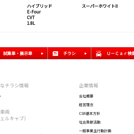
ハイブリッド
スーパーホワイトII
E-Four
CVT
1.8L
試乗車・展示車
チラシ
Ｕ－Ｃａｒ検
なチラシ情報
企業情報
シ
会社概要
経営理念
車両
CSR基本方針
ェルキャブ）
社会貢献活動
一般事業主行動計画