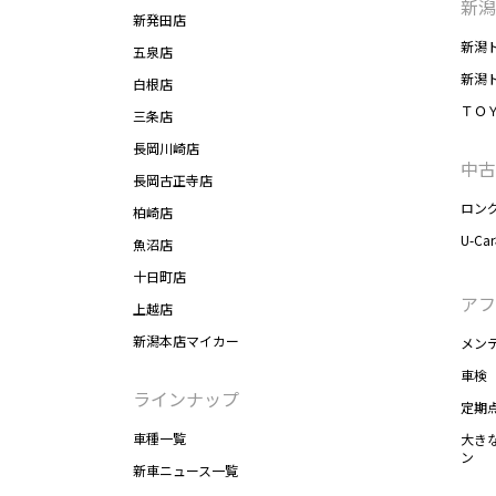
新潟
新発田店
新潟
五泉店
新潟
白根店
ＴＯ
三条店
長岡川崎店
中古
長岡古正寺店
ロン
柏崎店
U-Ca
魚沼店
十日町店
アフ
上越店
新潟本店マイカー
メン
車検
ラインナップ
定期
車種一覧
大き
ン
新車ニュース一覧