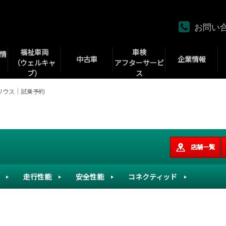
お問い
福祉車両
車検
情
中古車
企業情報
（ウェルキャ
アフターサービ
ブ）
ス
リウス｜試乗予約
店舗一覧
走行性能
安全性能
コネクティッド